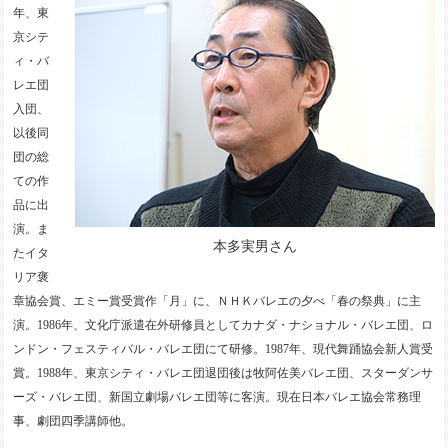
年、東
京シテ
ィ・バ
レエ団
入団、
以後同
団の総
ての作
品に出
演。ま
本多実男さん
たイタ
リア褒
章協会賞、エミー賞受賞作「月」に、ＮＨＫバレエの夕べ「春の祭典」に主
演。1986年、文化庁派遣在外研修員としてカナダ・ナショナル・バレエ団、ロ
ンドン・フェスティバル・バレエ団にて研修。1987年、現代舞踊協会新人賞受
賞。1988年、東京シティ・バレエ団退団後は牧阿佐美バレエ団、スターダンサ
ーズ・バレエ団、新国立劇場バレエ団等に客演。現在日本バレエ協会常務理
事、劇団四季講師他。