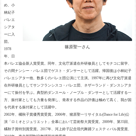
め、小
林紀子
バレエ
シアタ
ーに入
団。
篠原聖一さん
1978
年、日
本バレエ協会新人賞受賞。同年、文化庁派遣在外研修員としてモナコに留学、
その間ナンシー・バレエ団でゲスト・ダンサーとして活躍。帰国後は小林紀子
バレエシアター他、数多くのバレエ団公演にて主演。1997年に再び文化庁派遣
在外研修員としてサンフランシスコ・バレエ団、ネザーランド・ダンスシアタ
ーにて振付を学ぶ。典型的ダンスール・ノーブル・ダンサーとして活躍する一
方、振付家としても力量を発揮し、発表する作品の評価は極めて高く、我が国
を代表する振付家として活躍中。
2002年、橘秋子賞優秀賞受賞。2006年、猪原聖一リサイタル(Dance for Life)公
演「ロミオとジュリエット」全幕において芸術祭大賞受賞。2009年、第35回、
橘秋子賞特別賞受賞。2017年、河上鈴子記念現代舞踊フェスティバル賞受賞、