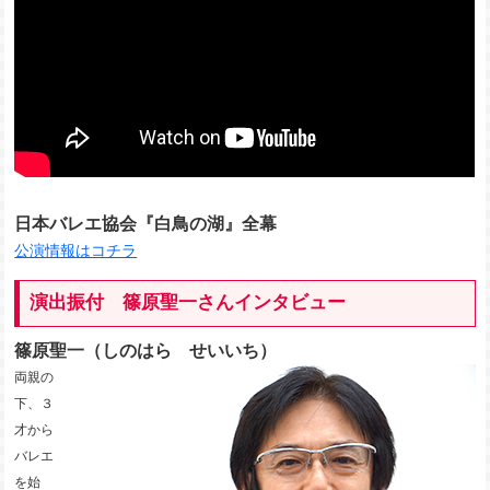
日本バレエ協会『白鳥の湖』全幕
公演情報はコチラ
演出振付 篠原聖一さんインタビュー
篠原聖一（しのはら せいいち）
両親の
下、３
才から
バレエ
を始