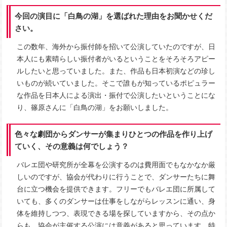
今回の演目に「白鳥の湖」を選ばれた理由をお聞かせくだ
さい。
この数年、海外から振付師を招いて公演していたのですが、日
本人にも素晴らしい振付者がいるということをそろそろアピー
ルしたいと思っていました。また、作品も日本初演などの珍し
いものが続いていました。そこで誰もが知っているポピュラー
な作品を日本人による演出・振付で公演したいということにな
り、篠原さんに「白鳥の湖」をお願いしました。
色々な劇団からダンサーが集まりひとつの作品を作り上げ
ていく、その意義は何でしょう？
バレエ団や研究所が全幕を公演するのは費用面でもなかなか厳
しいのですが、協会が代わりに行うことで、ダンサーたちに舞
台に立つ機会を提供できます。フリーでもバレエ団に所属して
いても、多くのダンサーは仕事をしながらレッスンに通い、身
体を維持しつつ、表現できる場を探していますから、その点か
らも、協会が主催する公演には意義があると思っています。特