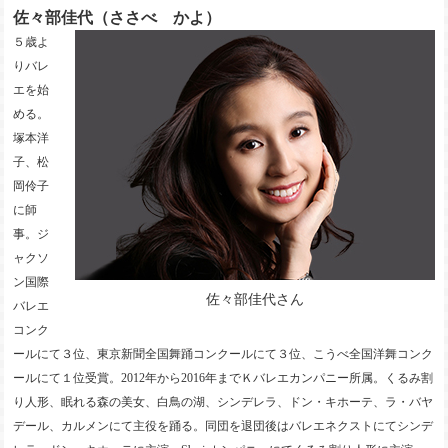
佐々部佳代（ささべ かよ）
５歳よ
りバレ
エを始
める。
塚本洋
子、松
岡伶子
に師
事。ジ
ャクソ
ン国際
佐々部佳代さん
バレエ
コンク
ールにて３位、東京新聞全国舞踊コンクールにて３位、こうべ全国洋舞コンク
ールにて１位受賞。2012年から2016年までＫバレエカンパニー所属。くるみ割
り人形、眠れる森の美女、白鳥の湖、シンデレラ、ドン・キホーテ、ラ・バヤ
デール、カルメンにて主役を踊る。同団を退団後はバレエネクストにてシンデ