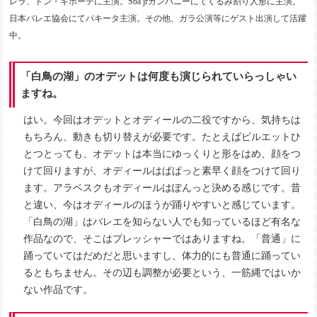
レラ、ドン・キホーテに主演。Sba jrカンパニーにてくるみ割り人形に主演。
日本バレエ協会にてパキータ主演。その他、ガラ公演等にゲスト出演して活躍
中。
「白鳥の湖」のオデットは何度も演じられていらっしゃい
ますね。
はい。今回はオデットとオディールの二役ですから、気持ちは
もちろん、動きも切り替えが必要です。たとえばピルエットひ
とつとっても、オデットは本当にゆっくりと形をはめ、顔をつ
けて回りますが、オディールはぱぱっと素早く顔をつけて回り
ます。アラベスクもオディールはぽんっと決める感じです。昔
と違い、今はオディールのほうが踊りやすいと感じています。
「白鳥の湖」はバレエを知らない人でも知っているほど有名な
作品なので、そこはプレッシャーではありますね。「普通」に
踊っていてはだめだと思いますし、体力的にも普通に踊ってい
るともちません。その辺も調整が必要という、一筋縄ではいか
ない作品です。