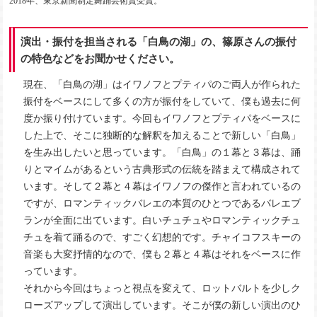
2018年、東京新聞制定舞踊芸術賞受賞。
演出・振付を担当される「白鳥の湖」の、篠原さんの振付
の特色などをお聞かせください。
現在、「白鳥の湖」はイワノフとプティパのご両人が作られた
振付をベースにして多くの方が振付をしていて、僕も過去に何
度か振り付けています。今回もイワノフとプティパをベースに
した上で、そこに独断的な解釈を加えることで新しい「白鳥」
を生み出したいと思っています。「白鳥」の１幕と３幕は、踊
りとマイムがあるという古典形式の伝統を踏まえて構成されて
います。そして２幕と４幕はイワノフの傑作と言われているの
ですが、ロマンティックバレエの本質のひとつであるバレエブ
ランが全面に出ています。白いチュチュやロマンティックチュ
チュを着て踊るので、すごく幻想的です。チャイコフスキーの
音楽も大変抒情的なので、僕も２幕と４幕はそれをベースに作
っています。
それから今回はちょっと視点を変えて、ロットバルトを少しク
ローズアップして演出しています。そこが僕の新しい演出のひ