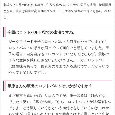
劇場など世界の名だたる舞台で主役を務める。2015年に同団を退団、特別団員
となり、現在は自身の高岸直樹ダンスアトリエ等で後進の指導にもあたってい
る。
今回はロットバルト役での出演ですね。
ジークフリード王子もロットバルトも何度かやっていますが、
ロットバルトのほうが踊っていて面白いと感じていました。王
子の場合、自分自身もエレガントでいなくてはならず、貴族の
ような空気を醸し出さないといけません。一方、ロットバルト
は野性味もあって、僕も素のままできる感じです。だからいつ
やっても楽しいですね。
篠原さんの演出のロットバルトはいかがですか？
まだ稽古を始めたばかりなのですが、第一印象は「踊らすな」
でした（笑）。2幕で登場してから、ロットバルトが結構踊るん
ですよ。どう演じていくかという肉付けをしていくのはこれか
らですが、振りをいただいた今の時点ではよく動くという印象