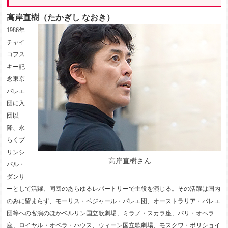
高岸直樹（たかぎし なおき）
1986年
チャイ
コフス
キー記
念東京
バレエ
団に入
団以
降、永
らくプ
リンシ
高岸直樹さん
パル・
ダンサ
ーとして活躍、同団のあらゆるレパートリーで主役を演じる。その活躍は国内
のみに留まらず、モーリス・ベジャール・バレエ団、オーストラリア・バレエ
団等への客演のほかベルリン国立歌劇場、ミラノ・スカラ座、パリ・オペラ
座、ロイヤル・オペラ・ハウス、ウィーン国立歌劇場、モスクワ・ボリショイ