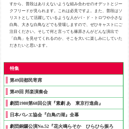
すから、普段はありえないような組み合わせのオデットとジー
クフリードが見られます。これは必見ですよ。また、普段はソ
リストとして活躍しているような人がパ・ド・トロワや小さな
白鳥、大きな白鳥などでも登場しますので、ぜひキャストにご
注目ください。そして何と言っても篠原さんがどんな演出で
「白鳥」を見せてくれるのか、そこを大いに楽しみにしていた
だきたいと思います。
特集
第49回都民寄席
第49回 邦楽演奏会
劇団1980第68回公演『素劇 あゝ東京行進曲』
日本バレエ協会『白鳥の湖』全幕
劇団銅鑼公演No.52『花火鳴らそか ひらひら振ろ