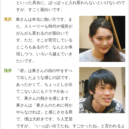
といった具合に、ぱっぱっと入れ変わらないといけないので
すが、すごく面白いです。
滝沢
東さんは本当に熱い方です。ま
た、ストーリーも時代や場所が
がんがん変わるのが面白いで
す。ただ、そこが苦労している
ところもあるので、なんとか体
現しつつ、いろいろ越えていき
たいです。
浅井
『砦』は東さんの頭の中をすべ
て出したような感じの話です。
あったかくて、ちょっとしか出
てこない人にもドラマがあっ
て、東さんの熱さを感じます。
東さんは「東さんのために何か
やらなければ」と感じさせる男
で、僕は大好きです。５人芝居
ですが、「いっぱい出てたね、すごかったね」と言われるよ