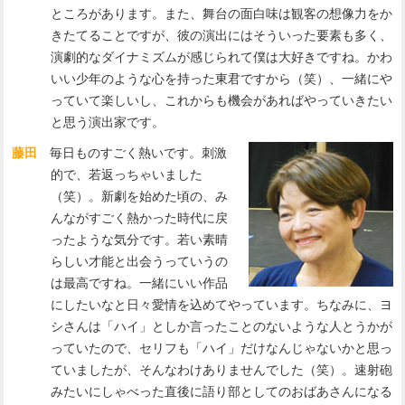
ところがあります。また、舞台の面白味は観客の想像力をか
きたてることですが、彼の演出にはそういった要素も多く、
演劇的なダイナミズムが感じられて僕は大好きですね。かわ
いい少年のような心を持った東君ですから（笑）、一緒にや
っていて楽しいし、これからも機会があればやっていきたい
と思う演出家です。
藤田
毎日ものすごく熱いです。刺激
的で、若返っちゃいました
（笑）。新劇を始めた頃の、み
んながすごく熱かった時代に戻
ったような気分です。若い素晴
らしい才能と出会うっていうの
は最高ですね。一緒にいい作品
にしたいなと日々愛情を込めてやっています。ちなみに、ヨ
シさんは「ハイ」としか言ったことのないような人とうかが
っていたので、セリフも「ハイ」だけなんじゃないかと思っ
ていましたが、そんなわけありませんでした（笑）。速射砲
みたいにしゃべった直後に語り部としてのおばあさんになる