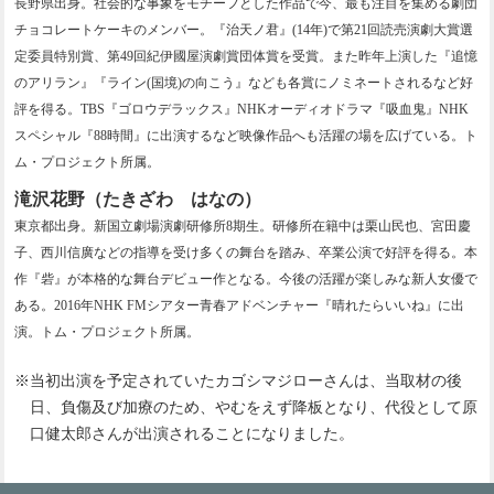
長野県出身。社会的な事象をモチーフとした作品で今、最も注目を集める劇団
チョコレートケーキのメンバー。『治天ノ君』(14年)で第21回読売演劇大賞選
定委員特別賞、第49回紀伊國屋演劇賞団体賞を受賞。また昨年上演した『追憶
のアリラン』『ライン(国境)の向こう』なども各賞にノミネートされるなど好
評を得る。TBS『ゴロウデラックス』NHKオーディオドラマ『吸血鬼』NHK
スペシャル『88時間』に出演するなど映像作品へも活躍の場を広げている。ト
ム・プロジェクト所属。
滝沢花野（たきざわ はなの）
東京都出身。新国立劇場演劇研修所8期生。研修所在籍中は栗山民也、宮田慶
子、西川信廣などの指導を受け多くの舞台を踏み、卒業公演で好評を得る。本
作『砦』が本格的な舞台デビュー作となる。今後の活躍が楽しみな新人女優で
ある。2016年NHK FMシアター青春アドベンチャー『晴れたらいいね』に出
演。トム・プロジェクト所属。
※当初出演を予定されていたカゴシマジローさんは、当取材の後
日、負傷及び加療のため、やむをえず降板となり、代役として原
口健太郎さんが出演されることになりました。