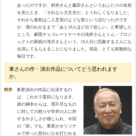
あったのですが、村井さんと藤田さんというおふたりの名前
を見たとき、「それなら大丈夫だ」とうれしくなりました。
それから最初は二人芝居のような形という話だったのです
が、僕のわがままで「あと10人ほど出て欲しい」と希望した
ところ、劇団チョコレートケーキの浅井さんとトム・プロジ
ェクトの新鋭の滝沢さんという、10人分に匹敵する２人にも
出演してもらえることになりました。現在、とても刺激的な
毎日です。
東さんの作・演出作品についてどう思われます
か。
村井
東君演出の作品に出演するの
は、これが２度目になります。
彼の脚本からは、理不尽なもの
に対しての怒りや市井の人に対
するやさしさが感じられ、今回
の『砦』でも、東君がオリジナ
ルで作った部分に心を打たれる