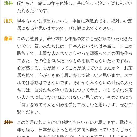
浅井
僕たちと一緒に13年を体験し、共に笑って泣いて楽しんでい
ただきたいです。
滝沢
脚本もいいし演出もいいし、本当に刺激的です。絶対いい芝
居になると思いますので、ぜひ観に来てください。
藤田
このお芝居は、若い方にも年配の方にもぜひ観ていただきた
いです。若い人たちには、日本人というのは本当に「すごか
民族」で、上質な人たちがこうやって頑張ってこの国を作っ
てきた、その心意気みたいなものを観てもらいたいですね。
心が感じる、心が動くってことが減っていませんか？ お芝
居を観て、心がときめく思いをして欲しいと思います。スマ
ホでは感動はできないです。それから私くらいの世代の人た
ちには、自分たちが今いる国について考え、そしてそれを若
い人たちに伝えなければいけないと思うので、そのためにも
『砦』を観てうんと刺激を受けて欲しいと思います。ぜひご
覧ください。
村井
この芝居は若い人にぜひ観てもらいたいと思います。戦後70
年が経ち、日本がちょっと違う方向へ向かっているんじゃな
いかと、これからどう進んでいくのかと不安に思うこともあ