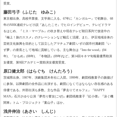
受賞。
藤田弓子（ふじた ゆみこ）
東京都出身。高校卒業後、文学座に入る。67年に『カンガルー』で初舞台、68
年のNHK連続テレビ小説『あしたこそ』でヒロインデビュー。テレビドラマ
をはじめ、『ミス・マープル』の吹き替えや現在テレビ朝日系列で放送中の
『極上！旅のススメ』のナレーションなど幅広く活躍。また、伊豆地域全体の
芸術文化振興を目的として設立したアマチュア劇団 いずの国市付属劇団「い
ず夢」の座長として地域に貢献している。主な舞台は『Into the wood』(04
年)、『かもめ』(08年)、『冬物語』(09年)など。第14回キネマ旬報最優秀助演
女優賞、第9回アカデミー賞助演女優賞受賞。
原口健太郎（はらぐち けんたろう）
茨城県出身。1987年、演劇集団木冬社に入団。1999年、劇団桟敷童子の旗揚げ
に参加。以降劇団の全作品に出演する。劇団になくてはならない存在感のある
俳優である。外部出演も多数。主な作品『夢去りてオルフェ』『HAPPY
MAN』石川さゆり公演『夢売り瞽女(ごぜ)』劇団桟敷童子『紅小僧』『泳ぐ機
関車』トム・プロジェクト『案山子』ほか。
浅井伸治（あさい しんじ）