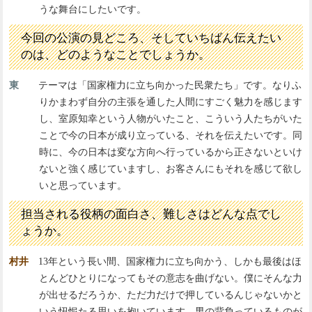
うな舞台にしたいです。
今回の公演の見どころ、そしていちばん伝えたい
のは、どのようなことでしょうか。
東
テーマは「国家権力に立ち向かった民衆たち」です。なりふ
りかまわず自分の主張を通した人間にすごく魅力を感じます
し、室原知幸という人物がいたこと、こういう人たちがいた
ことで今の日本が成り立っている、それを伝えたいです。同
時に、今の日本は変な方向へ行っているから正さないといけ
ないと強く感じていますし、お客さんにもそれを感じて欲し
いと思っています。
担当される役柄の面白さ、難しさはどんな点でし
ょうか。
村井
13年という長い間、国家権力に立ち向かう、しかも最後はほ
とんどひとりになってもその意志を曲げない。僕にそんな力
が出せるだろうか、ただ力だけで押しているんじゃないかと
いう忸怩たる思いを抱いています。男の背負っているものが