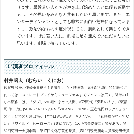
ります。最近若い人たちが声を上げ始めたことに僕も感動す
るし、その思いをみんなと共有したいと思います。また、エ
ンターテインメントとしても非常に面白い芝居になっていま
すし、政治的なものを度外視しても、演劇として楽しくでき
ています。ぜひ若い人に、劇場に足を運んでいただきたいと
思います。劇場で待っています。
出演者プロフィール
村井國夫（むらい くにお）
佐賀県出身。俳優座養成所１５期生。TV・映画等、多彩に活躍。特に舞台に
おいては、ストレートプレイからミュージカルまでジャンルは広く、近年の主
な出演作には、『ダブリンの鐘つきカビ人間』(G2演出)『満月の人よ』(東憲
司 作・演出)SHINKANSEN☆RX『ZIPANG PUNK～五右衛門ロック３』(い
のうえひでのり演出)等。TVではWOWOW『きんぴか』、『花咲舞が黙ってな
い』『ワイルド・ヒーローズ』(共にNTV)、CX『信長協奏曲』等がある。第
32回菊田一夫演劇賞、第47回文化庁芸術祭賞、第19回読売演劇大賞優秀男優賞