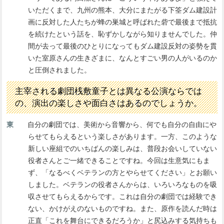
いただくまで、九州の熊本、大分にまたがる下筌ダム建設計
画に反対した人たちが蜂の巣城と呼ばれた砦で最後まで抵抗
を続けたという話を、恥ずかしながら知りませんでした。仲
間が去って最後のひとりになってもダム建設反対の姿勢を貫
いた室原さんの生きざまに、なんとすごい男の人がいるのか
と圧倒されました。
主宰される劇団桟敷童子とは異なる公演ならでは
の、演出の楽しさや面白さはあるのでしょうか。
東
自分の劇団では、美術から音響から、何でも自分の自由にや
らせてもらえるという楽しさがあります。一方、このような
新しい座組でのいちばんの楽しみは、普段お会いしていない
役者さんとご一緒できることですね。今回は生意気にもま
ず、「なるべくベテランの方とやらせてください」とお願い
しました。ベテランの役者さんからは、いろいろなものを吸
収させてもらえるからです。これは自分の劇団では経験でき
ない、かけがえのないものですね。また、原作を読んだ時は
正直「これを舞台にできるだろうか」と尻込みする気持ちも