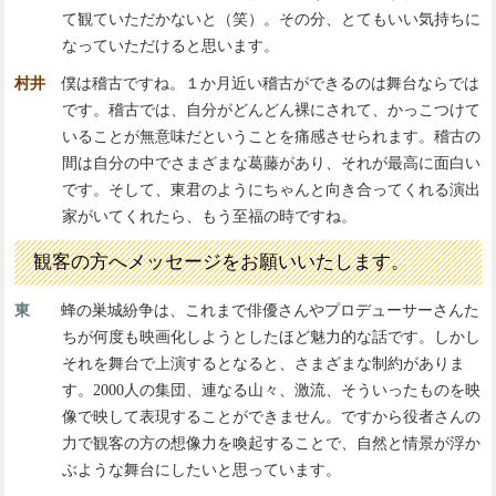
て観ていただかないと（笑）。その分、とてもいい気持ちに
なっていただけると思います。
村井
僕は稽古ですね。１か月近い稽古ができるのは舞台ならでは
です。稽古では、自分がどんどん裸にされて、かっこつけて
いることが無意味だということを痛感させられます。稽古の
間は自分の中でさまざまな葛藤があり、それが最高に面白い
です。そして、東君のようにちゃんと向き合ってくれる演出
家がいてくれたら、もう至福の時ですね。
観客の方へメッセージをお願いいたします。
東
蜂の巣城紛争は、これまで俳優さんやプロデューサーさんた
ちが何度も映画化しようとしたほど魅力的な話です。しかし
それを舞台で上演するとなると、さまざまな制約がありま
す。2000人の集団、連なる山々、激流、そういったものを映
像で映して表現することができません。ですから役者さんの
力で観客の方の想像力を喚起することで、自然と情景が浮か
ぶような舞台にしたいと思っています。