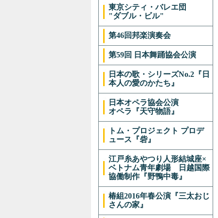
東京シティ・バレエ団
"ダブル・ビル"
第46回邦楽演奏会
第59回 日本舞踊協会公演
日本の歌・シリーズNo.2『日
本人の愛のかたち』
日本オペラ協会公演
オペラ『天守物語』
トム・プロジェクト プロデ
ュース『砦』
江戸糸あやつり人形結城座×
ベトナム青年劇場 日越国際
協働制作『野鴨中毒』
椿組2016年春公演『三太おじ
さんの家』