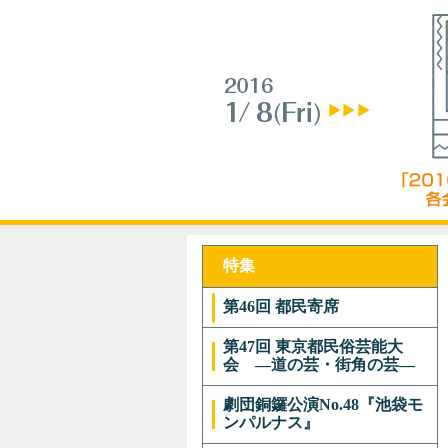
特集
第46回 都民寄席
第47回 東京都民俗芸能大
会 ―道の芸・街角の芸―
劇団銅鑼公演No.48『池袋モ
ンパルナス』