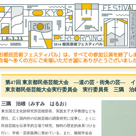
第47回 東京都民俗芸能大会 ―道の芸・街角の芸― 
東京都民俗芸能大会実行委員会 実行委員長 三隅 治
三隅 治雄（みすみ はるお）
東京国立文化財研究所芸能部長、実践女子大学教授などを
歴任。広く国内外の伝統芸能の調査研究に従事し、とくに
民俗芸能を伝承学的立場で研究。独特の歴史的体系づけを
行い、学術・芸術振興に努めている。また、藝能学会会