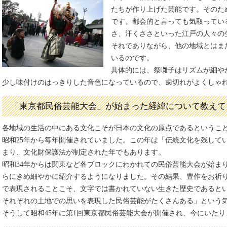
たちが作り上げた芸能です。そのた
です。都会的と言っても気取ってい
さ、汗くささといった江戸の人々の
それでありながら、他の地域とはま
いるのです。
具体的には、祭囃子はリズムが細や
少し味付けのはっきりした音色になっているので、歯切れがよくしゃ
「東京都民俗芸能大会」が始まった経緯について教えて
各地域の生活の中にある文化こそが日本の文化の原点であるというこ
昭和25年から毎年開催されていました。この年は「伝統文化を残して
まり、文化財保護法が制定された年でもあります。
昭和34年からは関東など各ブロックにわかれての民俗芸能大会が始ま
らにきめ細やかに紹介するようになりました。その結果、豊作をお祈
で表現されることこそ、文字では書かれていない生きた歴史であると
それぞれの土地での思いを表現した民俗芸能がたくさんある」という
そうして昭和45年に第1回東京都民俗芸能大会が開催され、今にいたり