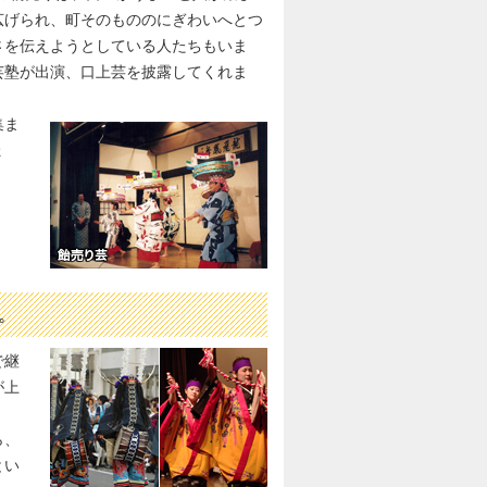
広げられ、町そのもののにぎわいへとつ
さを伝えようとしている人たちもいま
芸塾が出演、口上芸を披露してくれま
集ま
ょ
。
で継
が上
ら、
とい