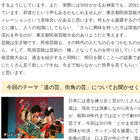
するようにしています。また、実際には50分かかるお神楽でも、20分
ています。邪道だという声もあるかもしれませんが、東京都民俗芸能
トレーションという意味合いがあると思います。何もかも披露するの
とに徹し、人々の知識にしてもらい、「さらに興味を持った方は現地
流れを作るのが、東京都民俗芸能大会のありようだと考えます。
芸能は生き物です。民俗芸能も、その時代の人たちの心をつかむもの
ん。そして、民俗芸能は芸術の「種」となってものを作り出していく
俗芸能大会は、過去を紹介すると同時に、明日を開くことへの提案で
にたくさん見て欲しいですね。今まで知らなかった世界を見てもらい
と思います。
今回のテーマ「道の芸、街角の芸」についてお聞かせく
日本には道を練り歩く芸がたくさん
屋は、現在では演奏しながら街をパ
が、昭和30年代までは辻々で寸劇
芸です。今回は2015年「とやま全
団体が出演、チンドン芸を披露して
街角の芸は、口上芸が中心です。昔