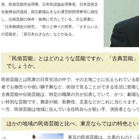
長、民俗芸能学会理事、日本民謡協会理事長、日本芸術文
化振興会評議員、国立劇場おきなわ運営財団理事等に就任
し、伝統芸能の保存・振興に尽力している。主な著書に
「日本舞踊史の研究」「祭りと神々の世界」「さすらい人
の芸能史」「原日本おきなわ」などがある。
「民俗芸能」とはどのような芸能ですか。「古典芸能」
でしょうか。
民俗芸能とは民衆の日常生活の中で、その土地ごとに伝えられている
者でも物売りや祝い獅子舞など、街頭で見ることができる生活に密着
古典芸能や伝統芸能は、特定の職業の方が伝承していて、かつ、劇場
い特別な芸能です。雅楽や能、歌舞伎、文楽などがこれに当たります
一方、民俗芸能は地域に住んでいる住民自らが歌い手、演技者となっ
ほかの地域の民俗芸能と比べ、東京ならではの特色とい
東京の民俗芸能は、土着のものと、