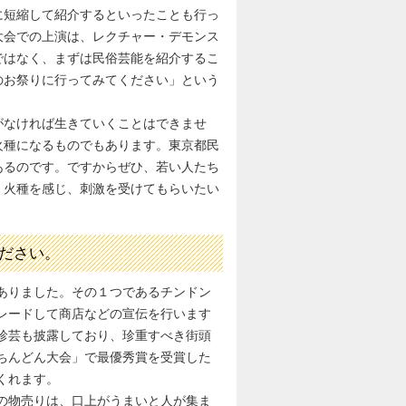
に短縮して紹介するといったことも行っ
大会での上演は、レクチャー・デモンス
ではなく、まずは民俗芸能を紹介するこ
のお祭りに行ってみてください」という
がなければ生きていくことはできませ
火種になるものでもあります。東京都民
あるのです。ですからぜひ、若い人たち
、火種を感じ、刺激を受けてもらいたい
ださい。
ありました。その１つであるチンドン
レードして商店などの宣伝を行います
や珍芸も披露しており、珍重すべき街頭
国ちんどん大会」で最優秀賞を受賞した
くれます。
の物売りは、口上がうまいと人が集ま