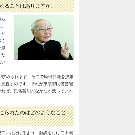
れることはありますか。
感も
た。
たり
承さ
分減
きた
んい
が求められます。そこで民俗芸能を披露
を見直すのです。それが東京都民俗芸能
ければ、民俗芸能がなかなか残っていか
こられたのはどのようなこと
観ていただけるよう、解説を付けて上演