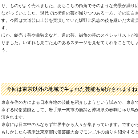
り、ものがよく売れました。あちこちの街角でそのような光景が繰り
ながっていました。現代では街角の芸が減りつつある一方、その面白
す。今回は大道芸口上芸を実演していた坂野比呂志の後を継いだ大道
す。
ほか、飴売り芸や曲独楽など、道の芸、街角の芸のスペシャリストが
りました。いずれも見ごたえのあるステージを見せてくれることでし
う。
今回は東京以外の地域で生まれた芸能も紹介されますね
東京在住の方による日本各地の芸能を紹介しようという試みで、東京
承する民俗芸能として、岩手県一関市の鹿踊と沖縄県の春駒じゅり馬
演されます。
東京には日本中のみならず世界中から人々が集まっています。ですか
もしかしたら将来は東京都民俗芸能大会でモンゴルの踊りを紹介する