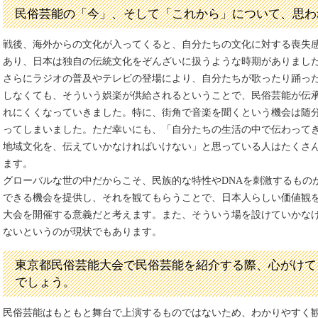
民俗芸能の「今」、そして「これから」について、思わ
戦後、海外からの文化が入ってくると、自分たちの文化に対する喪失
あり、日本は独自の伝統文化をぞんざいに扱うような時期がありまし
さらにラジオの普及やテレビの登場により、自分たちが歌ったり踊っ
しなくても、そういう娯楽が供給されるということで、民俗芸能が伝
れにくくなっていきました。特に、街角で音楽を聞くという機会は随
ってしまいました。ただ幸いにも、「自分たちの生活の中で伝わって
地域文化を、伝えていかなければいけない」と思っている人はたくさ
ます。
グローバルな世の中だからこそ、民族的な特性やDNAを刺激するもの
できる機会を提供し、それを観てもらうことで、日本人らしい価値観
大会を開催する意義だと考えます。また、そういう場を設けていかな
ないというのが現状でもあります。
東京都民俗芸能大会で民俗芸能を紹介する際、心がけて
でしょう。
民俗芸能はもともと舞台で上演するものではないため、わかりやすく