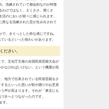
め、洗練されていて都会的なのが特徴
るわけではなく、土くささ、潮くさ
生活のにおいが節々に感じられます。
た異なる洗練された芸が生み出されて
かで、きりっとした粋な感じですね。
れているといった味わいがあります。
ください。
とで、文化庁主催の全国民俗芸能大会が
いかなければいけない」という機運が高
り、地方で伝承されている民俗芸能をさ
りするといった思いが歌や踊りやお芝居
いう声が高まります。それが「東京にも
気づきへとつながったのです。
ます。