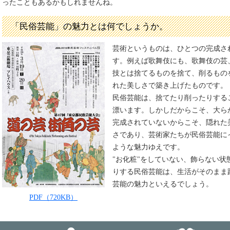
ったこともあるかもしれませんね。
「民俗芸能」の魅力とは何でしょうか。
芸術というものは、ひとつの完成さ
す。例えば歌舞伎にも、歌舞伎の芸
技とは捨てるものを捨て、削るもの
れた美しさで築き上げたものです。
民俗芸能は、捨てたり削ったりする
漂います。しかしだからこそ、大ら
完成されていないからこそ、隠れた
さであり、芸術家たちが民俗芸能に
ような魅力ゆえです。
"お化粧"をしていない、飾らない
りする民俗芸能は、生活がそのまま
芸能の魅力といえるでしょう。
PDF（720KB）