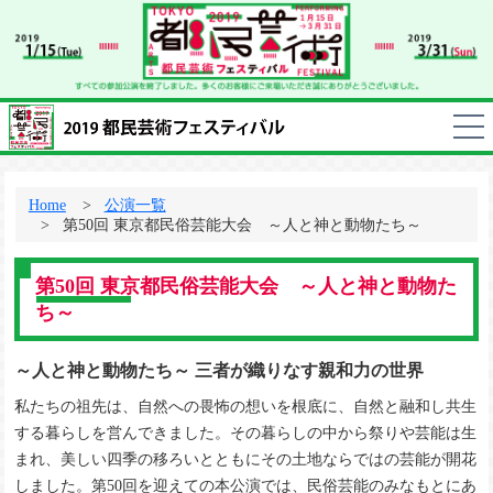
Home
公演一覧
第50回 東京都民俗芸能大会 ～人と神と動物たち～
第50回 東京都民俗芸能大会 ～人と神と動物た
ち～
～人と神と動物たち～ 三者が織りなす親和力の世界
私たちの祖先は、自然への畏怖の想いを根底に、自然と融和し共生
する暮らしを営んできました。その暮らしの中から祭りや芸能は生
まれ、美しい四季の移ろいとともにその土地ならではの芸能が開花
しました。第50回を迎えての本公演では、民俗芸能のみなもとにあ