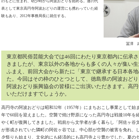
のもとに生まれ、幼少時から阿波おどりを始める。連の代
表として東京高円寺阿波おどりの運営にも携わっていた経
験もあり、2012年事務局長に就任する。
冨澤 
東京都民俗芸能大会では46回にわたり東京都内に伝承
きましたが、東京以外の各地からも多くの人々が集い生
ふまえ、前回大会から新たに「東京で継承する日本各地
た。今回はその枠のひとつとして、徳島県の阿波おどり
阿波おどり振興協会の皆様にご出演いただきます。高円
いただけますでしょうか。
高円寺の阿波おどりは昭和32年（1957年）にまちおこし事業として始
年で60回を迎えました。空襲で焼け野原になった高円寺は戦後10年を
やく町が復興してきました。戦前から文学者が多く暮らし「阿佐ヶ谷
が形成されていた隣町の阿佐ヶ谷では、中心部が空襲の被害を免れ、
夕祭りも始まり、文化的にも経済的にも高円寺より豊かでした。夏の