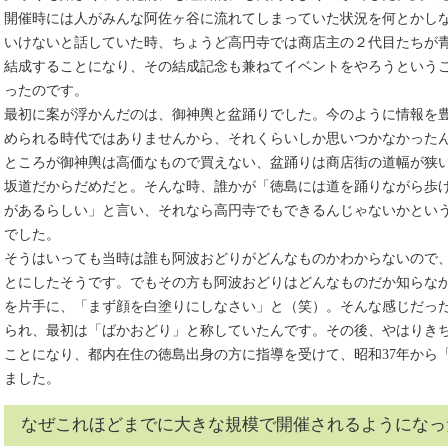
開催時には人がみんな阿佐ヶ谷に流れてしまっていた状況を何とかし
いけないと話していた時、ちょうど高円寺では商店主の２代目たちが
結成することになり、その結成記念も兼ねてイベントをやろうという
ったのです。
最初に案が浮かんだのは、御神輿と盆踊りでした。今のように情報を
められる時代ではありませんから、それくらいしか思いつかなかった
ところが御神輿は高価なもので買えない、盆踊りは商店街の道幅が狭
坂道だからだめだと。そんな時、誰かが「徳島には道を踊りながら歩
があるらしい」と言い、それなら高円寺でもできるんじゃないかとい
でした。
そうはいっても当時は誰も阿波おどりがどんなものかわからないので
とにしたそうです。でもその方も阿波おどりはどんなものだか知らな
を片手に、「まず顔を白塗りにしなさい」と（笑）。そんな感じだっ
られ、最初は「ばかおどり」と称していたんです。その後、やはりき
ことになり、都内在住の徳島出身の方に指導を受けて、昭和37年から
ました。
なぜこれほどまでに大きな規模で開催されるようになっ