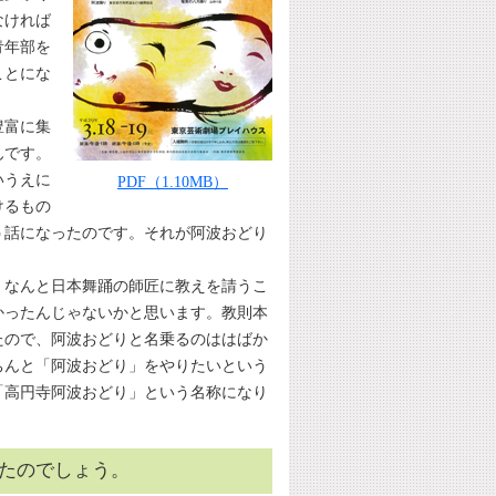
なければ
青年部を
ことにな
豊富に集
んです。
いうえに
PDF（1.10MB）
けるもの
う話になったのです。それが阿波おどり
、なんと日本舞踊の師匠に教えを請うこ
かったんじゃないかと思います。教則本
たので、阿波おどりと名乗るのははばか
ちんと「阿波おどり」をやりたいという
「高円寺阿波おどり」という名称になり
たのでしょう。