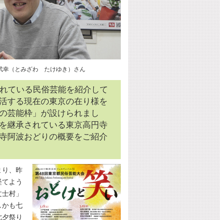
武幸（とみざわ たけゆき）さん
されている民俗芸能を紹介して
活する現在の東京の在り様を
の芸能枠」が設けられまし
を継承されている東京高円寺
寺阿波おどりの概要をご紹介
まり、昨
経てよう
文士村」
しかも七
七夕祭り