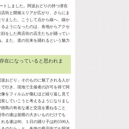
タートしました。阿波おどりの持つ潜在
商店街と開催エリアが広がり、さらにま
なりました。こうして点から線へ、線か
さるようになったのは、各地からアクセ
な顔をした商店街の店主たちが踊ってい
ね。また、道の往来を踊れるという魅力
存在になっていると思われま
阿波おどり」そのものに魅了される人が
まで行き、現地で主催者の許可を得て阿
映像をフィルムが傷むほど繰り返し見て
成長していこうと考えるようになりまし
が徳島の有名な連と交流を重ねること
円寺の連は規模の大きいものだけでも
れる連は80、１日の踊り子は約5500人
きるのなら」と、各地の商店街でも阿波