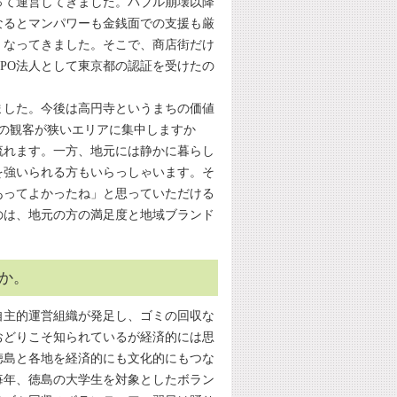
って運営してきました。バブル崩壊以降
なるとマンパワーも金銭面での支援も厳
くなってきました。そこで、商店街だけ
PO法人として東京都の認証を受けたの
ました。今後は高円寺というまちの価値
もの観客が狭いエリアに集中しますか
流れます。一方、地元には静かに暮らし
を強いられる方もいらっしゃいます。そ
あってよかったね」と思っていただける
のは、地元の方の満足度と地域ブランド
か。
自主的運営組織が発足し、ゴミの回収な
おどりこそ知られているが経済的には思
徳島と各地を経済的にも文化的にもつな
毎年、徳島の大学生を対象としたボラン