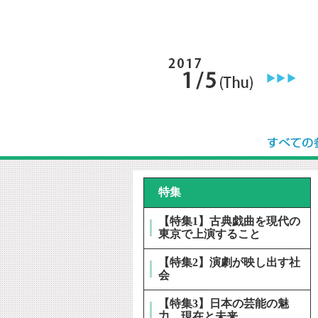
特集
【特集1】古典戯曲を現代の
東京で上演すること
【特集2】演劇が映し出す社
会
【特集3】日本の芸能の魅
力、現在と未来