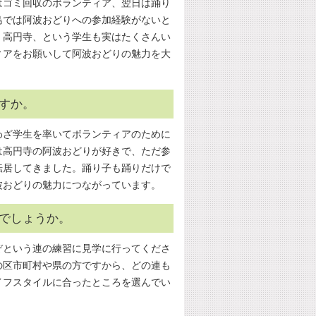
はゴミ回収のボランティア、翌日は踊り
島では阿波おどりへの参加経験がないと
く高円寺、という学生も実はたくさんい
ィアをお願いして阿波おどりの魅力を大
すか。
わざ学生を率いてボランティアのために
は高円寺の阿波おどりが好きで、ただ参
転居してきました。踊り子も踊りだけで
波おどりの魅力につながっています。
でしょうか。
ぞという連の練習に見学に行ってくださ
の区市町村や県の方ですから、どの連も
イフスタイルに合ったところを選んでい