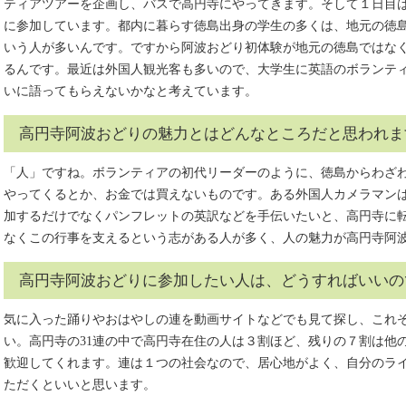
ティアツアーを企画し、バスで高円寺にやってきます。そして１日目
に参加しています。都内に暮らす徳島出身の学生の多くは、地元の徳
いう人が多いんです。ですから阿波おどり初体験が地元の徳島ではな
るんです。最近は外国人観光客も多いので、大学生に英語のボランテ
いに語ってもらえないかなと考えています。
高円寺阿波おどりの魅力とはどんなところだと思われま
「人」ですね。ボランティアの初代リーダーのように、徳島からわざ
やってくるとか、お金では買えないものです。ある外国人カメラマン
加するだけでなくパンフレットの英訳などを手伝いたいと、高円寺に
なくこの行事を支えるという志がある人が多く、人の魅力が高円寺阿
高円寺阿波おどりに参加したい人は、どうすればいいの
気に入った踊りやおはやしの連を動画サイトなどでも見て探し、これ
い。高円寺の31連の中で高円寺在住の人は３割ほど、残りの７割は他
歓迎してくれます。連は１つの社会なので、居心地がよく、自分のラ
ただくといいと思います。