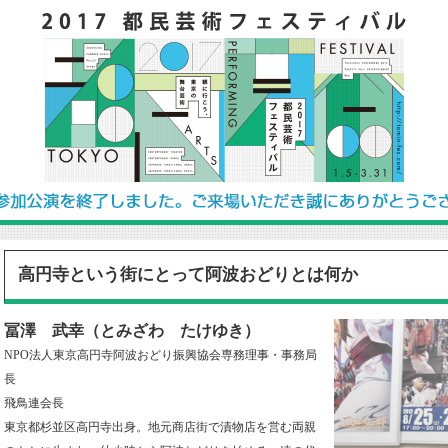
高円寺という街にとって阿波おどりとは何か
冨澤 武幸（とみざわ たけゆき）
NPO法人東京高円寺阿波おどり振興協会専務理事・事務局
長
飛鳥連会長
東京都杉並区高円寺出身。地元商店街で漬物店を営む両親