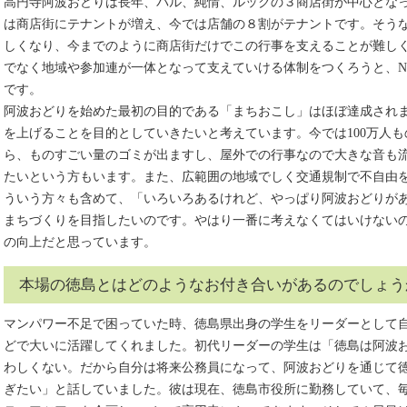
高円寺阿波おどりは長年、パル、純情、ルックの３商店街が中心とな
は商店街にテナントが増え、今では店舗の８割がテナントです。そう
しくなり、今までのように商店街だけでこの行事を支えることが難し
でなく地域や参加連が一体となって支えていける体制をつくろうと、N
です。
阿波おどりを始めた最初の目的である「まちおこし」はほぼ達成され
を上げることを目的としていきたいと考えています。今では100万人
ら、ものすごい量のゴミが出ますし、屋外での行事なので大きな音も
たいという方もいます。また、広範囲の地域でしく交通規制で不自由
ういう方々も含めて、「いろいろあるけれど、やっぱり阿波おどりが
まちづくりを目指したいのです。やはり一番に考えなくてはいけない
の向上だと思っています。
本場の徳島とはどのようなお付き合いがあるのでしょう
マンパワー不足で困っていた時、徳島県出身の学生をリーダーとして
どで大いに活躍してくれました。初代リーダーの学生は「徳島は阿波
わしくない。だから自分は将来公務員になって、阿波おどりを通じて
ぎたい」と話していました。彼は現在、徳島市役所に勤務していて、