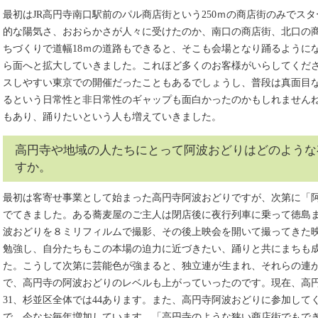
最初はJR高円寺南口駅前のパル商店街という250ｍの商店街のみでス
的な陽気さ、おおらかさが人々に受けたのか、南口の商店街、北口の
ちづくりで道幅18ｍの道路もできると、そこも会場となり踊るように
ら面へと拡大していきました。これほど多くのお客様がいらしてくだ
スしやすい東京での開催だったこともあるでしょうし、普段は真面目
るという日常性と非日常性のギャップも面白かったのかもしれません
もあり、踊りたいという人も増えていきました。
高円寺や地域の人たちにとって阿波おどりはどのような
すか。
最初は客寄せ事業として始まった高円寺阿波おどりですが、次第に「
でてきました。ある蕎麦屋のご主人は閉店後に夜行列車に乗って徳島
波おどりを８ミリフィルムで撮影、その後上映会を開いて撮ってきた
勉強し、自分たちもこの本場の迫力に近づきたい、踊りと共にまちも
た。こうして次第に芸能色が強まると、独立連が生まれ、それらの連
で、高円寺の阿波おどりのレベルも上がっていったのです。現在、高
31、杉並区全体では44あります。また、高円寺阿波おどりに参加してく
で、今なお毎年増加しています。「高円寺のような狭い商店街でもで