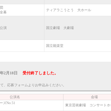
エ団
ティアラこうとう 大ホール
全幕
会公演
国立劇場 大劇場
国立能楽堂
20年2月18日
受付終了しました。
して、応募フォームよりお申込みください。
公演名
会場
ズNo.51
東京芸術劇場 コンサートホ