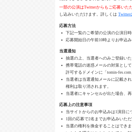
一部の公演はTwitterからもご応募い
し込みいただけます。詳しくは
Twitt
応募方法
下記一覧のご希望の公演の公演日時
応募開始日の午前10時よりお申込
当選通知
抽選の上、当選者へのみご登録いた
携帯電話の迷惑メールの対策として
許可するドメインに「tomin-fe
当選者は当選通知メールに記載され
権利は取り消されます。
当選者にキャンセルが出た場合、再
応募上の注意事項
当サイトからのお申込みは1演目に
1回の応募で2名までお申込みいた
当選の権利を換金することはできま