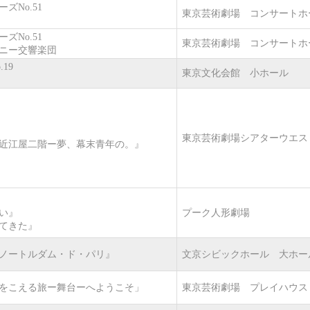
ズNo.51
東京芸術劇場 コンサートホ
ズNo.51
東京芸術劇場 コンサートホ
ニー交響楽団
.19
東京文化会館 小ホール
東京芸術劇場シアターウエス
近江屋二階ー夢、幕末青年の。』
い』
プーク人形劇場
てきた』
ノートルダム・ド・パリ』
文京シビックホール 大ホー
をこえる旅ー舞台ーへようこそ」
東京芸術劇場 プレイハウス