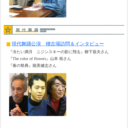
現代舞踊公演 稽古場訪問＆インタビュー
『冷たい満月 ニジンスキーの影に翔る』柳下規夫さん
『The color of flowers』山本 裕さん
『春の祭典』能美健志さん