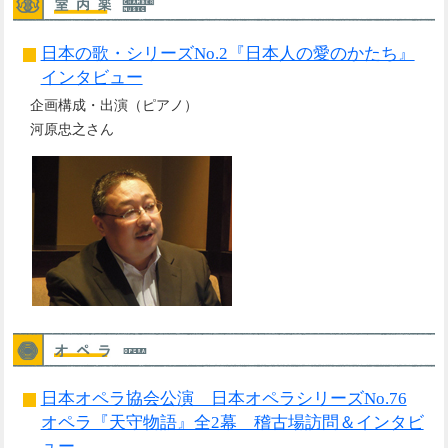
日本の歌・シリーズNo.2『日本人の愛のかたち』
インタビュー
企画構成・出演（ピアノ）
河原忠之さん
日本オペラ協会公演 日本オペラシリーズNo.76
オペラ『天守物語』全2幕 稽古場訪問＆インタビ
ュー