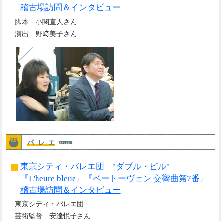
稽古場訪問＆インタビュー
脚本 小関直人さん
演出 野﨑美子さん
東京シティ・バレエ団 "ダブル・ビル"
『L'heure bleue』『ベートーヴェン 交響曲第7番』
稽古場訪問＆インタビュー
東京シティ・バレエ団
芸術監督 安達悦子さん