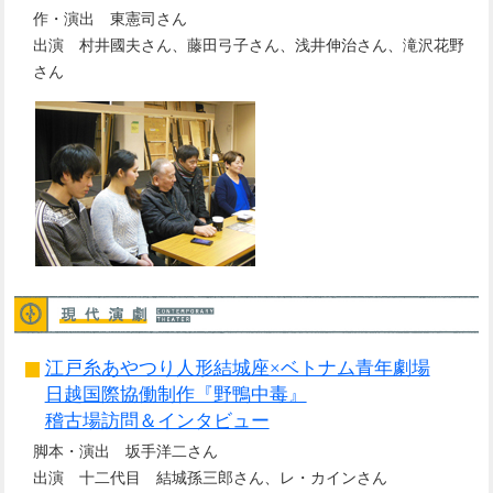
作・演出 東憲司さん
出演 村井國夫さん、藤田弓子さん、浅井伸治さん、滝沢花野
さん
江戸糸あやつり人形結城座×ベトナム青年劇場
日越国際協働制作『野鴨中毒』
稽古場訪問＆インタビュー
脚本・演出 坂手洋二さん
出演 十二代目 結城孫三郎さん、レ・カインさん