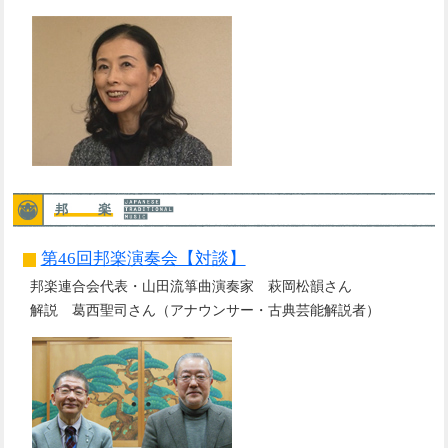
第46回邦楽演奏会【対談】
邦楽連合会代表・山田流箏曲演奏家 萩岡松韻さん
解説 葛西聖司さん（アナウンサー・古典芸能解説者）