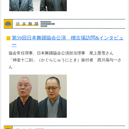
第59回日本舞踊協会公演 稽古場訪問&インタビュ
ー
協会常任理事、日本舞踊協会公演担当理事 尾上墨雪さん
「神楽十二刻」（かぐらじゅうにとき）振付者 西川扇与一さ
ん