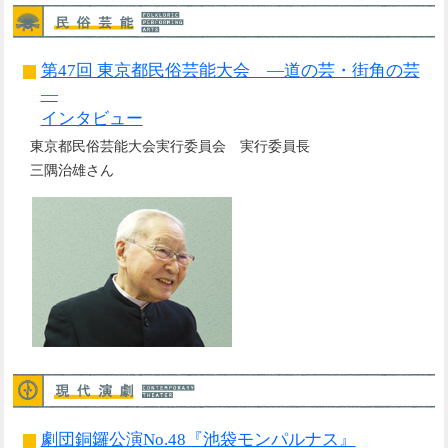
第47回 東京都民俗芸能大会 ―道の芸・街角の芸
―
インタビュー
東京都民俗芸能大会実行委員会 実行委員長
三隅治雄さん
劇団銅鑼公演No.48『池袋モンパルナス』