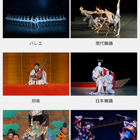
バレエ
現代舞踊
邦楽
日本舞踊