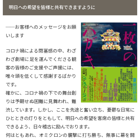
明日への希望を皆様と共有できますように
──お客様へのメッセージをお願
いします
コロナ禍による閉塞感の中、わざ
わざ劇場に足を運んでくださる観
客の皆様のご支援やご声援には、
唯々頭を低くして感謝するばかり
です。
確かに、コロナ禍の下での舞台創
りは予期せぬ困難に見舞われ、難
渋しています。しかし、ここを先途と奮い立ち、憂鬱な日常に
ひとときの灯りをともして、明日への希望を客席の皆様と共有
できるよう、日々稽古に励んでおります。
何はともあれ、オミクロンの襲撃に打ち勝ち、無事に幕を開