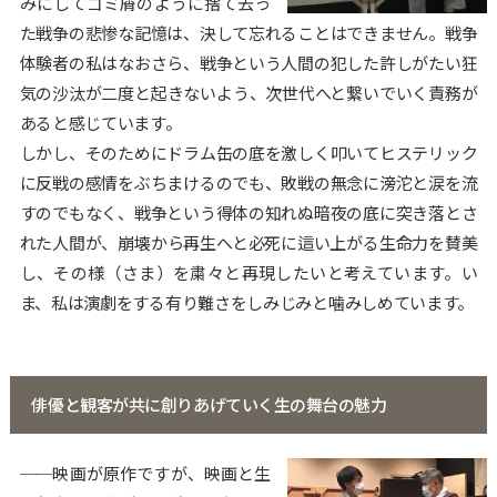
みにしてゴミ屑のように捨て去っ
た戦争の悲惨な記憶は、決して忘れることはできません。戦争
体験者の私はなおさら、戦争という人間の犯した許しがたい狂
気の沙汰が二度と起きないよう、次世代へと繋いでいく責務が
あると感じています。
しかし、そのためにドラム缶の底を激しく叩いてヒステリック
に反戦の感情をぶちまけるのでも、敗戦の無念に滂沱と涙を流
すのでもなく、戦争という得体の知れぬ暗夜の底に突き落とさ
れた人間が、崩壊から再生へと必死に這い上がる生命力を賛美
し、その様（さま）を粛々と再現したいと考えています。い
ま、私は演劇をする有り難さをしみじみと噛みしめています。
俳優と観客が共に創りあげていく生の舞台の魅力
──映画が原作ですが、映画と生