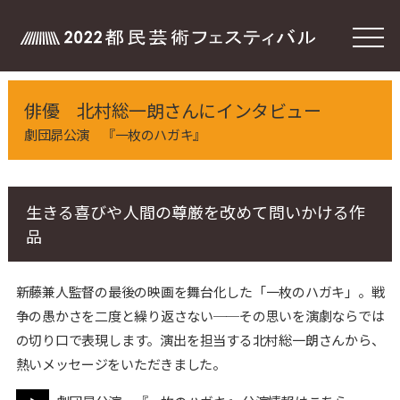
toggle
naviga
俳優 北村総一朗さんにインタビュー
劇団昴公演 『一枚のハガキ』
生きる喜びや人間の尊厳を改めて問いかける作
品
新藤兼人監督の最後の映画を舞台化した「一枚のハガキ」。戦
争の愚かさを二度と繰り返さない──その思いを演劇ならでは
の切り口で表現します。演出を担当する北村総一朗さんから、
熱いメッセージをいただきました。