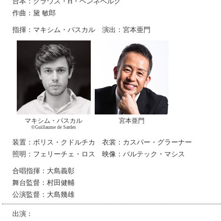
台本：クラウス・H・ヘンネベルク
作曲：黛 敏郎
指揮：マキシム・パスカル 演出：宮本亜門
マキシム・パスカル
宮本亜門
©Guillaume de Sardes
装置：ボリス・クドルチカ 衣裳：カスパー・グラーナー
照明：フェリーチェ・ロス 映像：バルテック・マシス
合唱指揮：大島義彰
舞台監督：村田健輔
公演監督：大島幾雄
出演：