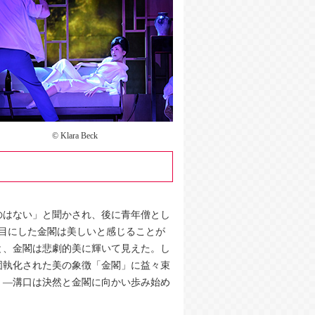
© Klara Beck
のはない」と聞かされ、後に青年僧とし
目にした金閣は美しいと感じることが
と、金閣は悲劇的美に輝いて見えた。し
固執化された美の象徴「金閣」に益々束
」―溝口は決然と金閣に向かい歩み始め