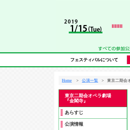
フェスティバルについて
Home
公演一覧
東京二期会
東京二期会オペラ劇場
『金閣寺』
あらすじ
公演情報