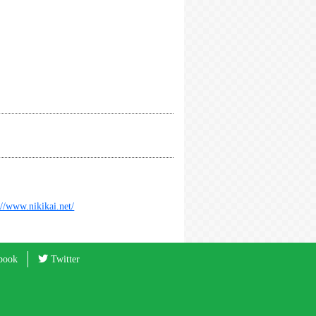
://www.nikikai.net/
book
Twitter