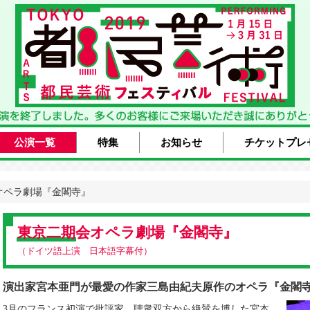
公演一覧
特集
お知らせ
チケットプレ
オペラ劇場『金閣寺』
東京二期会オペラ劇場『金閣寺』
（ドイツ語上演 日本語字幕付）
演出家宮本亜門が最愛の作家三島由紀夫原作のオペラ『金閣
3月のフランス初演で批評家、聴衆双方から絶賛を博した宮本