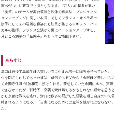
演出がついに東京で上演となります。4万人もの聴衆が観た
『魔笛』のチームが舞台装置と映像で再集結！プロジェクシ
ョンマッピングに美しい衣裳、そしてフランス・オペラ界の
旗手にしてその端麗な容姿にも注目が集まるマキシム・パス
カルの指揮、フランス公演から更にバージョンアップする、
見どころ満載の『金閣寺』をどうぞご堪能下さい。
あらすじ
溝口は丹後半島成生岬の貧しい寺に生まれ右手に障害を持っていた。
心を閉ざしがちであった彼は、僧侶である父から「金閣ほど美しいも
て金閣寺住職･道詮和尚に預けられる。夢想していた金閣に比べ、実際
できなかったが、戦時下、空襲で焼け落ちるかもしれない運命を思う
かし京都は戦火を逃れ、溝口は数多の屈折した経験を通し自身の中で
縛されるようになる。「自由になるためには金閣を焼かねばならない
た。