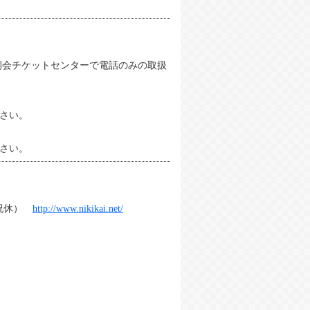
二期会チケットセンターで電話のみの取扱
さい。
さい。
0／日祝休）
http://www.nikikai.net/