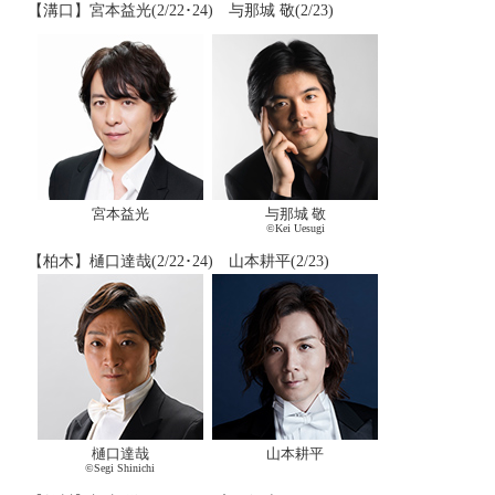
【溝口】宮本益光(2/22･24) 与那城 敬(2/23)
宮本益光
与那城 敬
©Kei Uesugi
【柏木】樋口達哉(2/22･24) 山本耕平(2/23)
樋口達哉
山本耕平
©Segi Shinichi